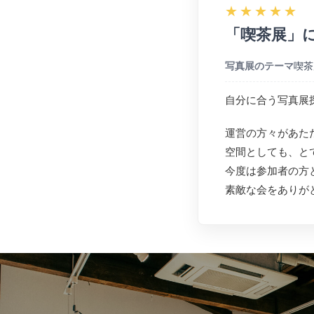
★
★
★
★
★
「喫茶展」
写真展のテーマ
喫茶
自分に合う写真展
運営の方々があた
空間としても、と
今度は参加者の方
素敵な会をありが